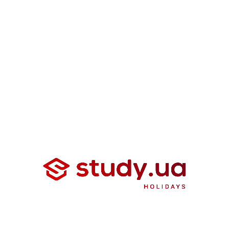
ської за кордоном
, у Великій Британії, почала цікавитися мі
е більше, ніж просто мрія — це мета, яку вона обов’язково дос
айбутнє
вні навички, а й розвиток особистості, підготовка до вибор
и, в яких ваша дитина зможе реалізувати свій потенціал, здоб
 таборів за кордоном
, що змінюють життя, і запрошуємо вас 
 —
учасниця
наших
освітніх
програм,
яка
побувала
з
нами
у
С
одолати
мовний
бар’єр,
завести
нові
знайомства
та
відкрити
д