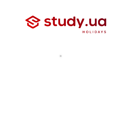
выбрать оптимальную
программу?
Выбрать правильный лагерь или языковую школу — задача
непростая, учитывая разнообразие вариантов. Именно
поэтому
Holidays Study
собрал всё самое лучшее и
помогает родителям найти оптимальную программу для
образовательного туризма в Великобритании под
конкретные пожелания.
Команда Holidays Study предлагает индивидуальный подбор
программы, работает только с проверенными партнёрами и
предоставляет поддержку на всех этапах путешествия.
Узнайте больше о
каникулах в Англии
.
Понравилась статья? 😊
ДА
НЕТ