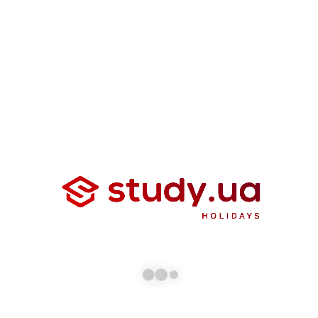
8.2. «СТАДИ ТРЕВЕЛ» не гарантирует точности или
полноты информации о ценах, описания своих услуг,
отчетов, статистических данных, данных или другого
содержимого или информации, предоставленной или
доступной на Сайте. «СТАДИ ТРЕВЕЛ» не несет
ответственности за любые ошибки на Сайте и оставляет
за собой право исправлять любую ошибочную
информацию о ценах или другие данные и информацию
на этом Сайте в любое время и по собственному
усмотрению.
8.3. Вы понимаете и соглашаетесь с тем, что будете
получать доступ к любой информации, статистических
данных, отчетов, данных или другого содержимого и
использовать их на свой собственный риск, а также
несете личную ответственность за любые убытки или
ущерб, понесенные вами или любой третьей стороной в
результате ваш доступ и использование любой такой
информации, статистики, отчетов, данных или другого
содержимого.