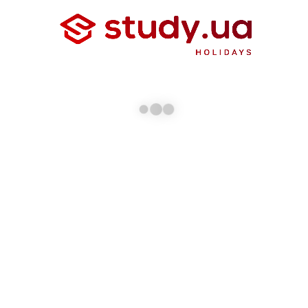
Enforex
Іспанія
Language Campus