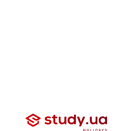
Підпишіться на Instagram
та отримуйте корисну інформацію про англомовні
канікули
за кордоном
Підписатися