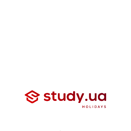
€2 550
Oxford School of English, Winter
Homestay
Оксфорд, Велика Британія
8 ночей \ 9 днів\