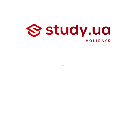
Оксана Гутцайт