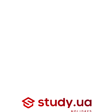
вул. Андрія Верхогляда, 16
(вул. Драгомирова, 16),
ЖК «Новопечерські Липки»
+38 093 669-18-64
МИ У СОЦМЕРЕЖАХ
НАПИСАТИ ВІДГУК
Політика конфіденційності
|
Угода користувача
© Study.ua 2026. Всі права захищені